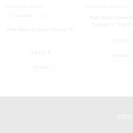
Visualização Rápida
Visualização Rápida
ADICIONAR
Pele Remo Powerst
Coated 13″ Top Cl
Pele Remo Emperor Ebony 13″
27,00
€
34,00
€
ADICIONAR
ADICIONAR
Info
A drum shop de eleição dos bateristas