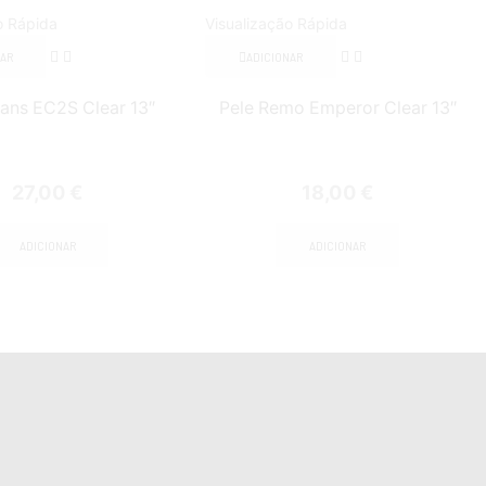
o Rápida
Visualização Rápida
NAR
ADICIONAR
vans EC2S Clear 13″
Pele Remo Emperor Clear 13″
27,00
€
18,00
€
ADICIONAR
ADICIONAR