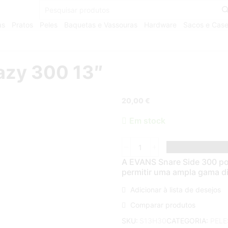
as
Pratos
Peles
Baquetas e Vassouras
Hardware
Sacos e Cas
azy 300 13″
20,00
€
Em stock
A EVANS Snare Side 300 pos
permitir uma ampla gama di
Adicionar à lista de desejos
Comparar produtos
CATEGORIA:
PELE
SKU:
S13H30