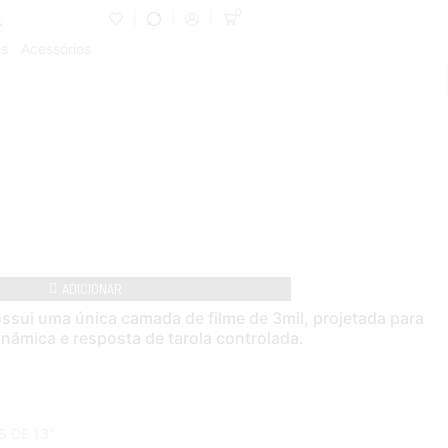
0
es
Acessórios
ADICIONAR
sui uma única camada de filme de 3mil, projetada para
nâmica e resposta de tarola controlada.
S DE 13"