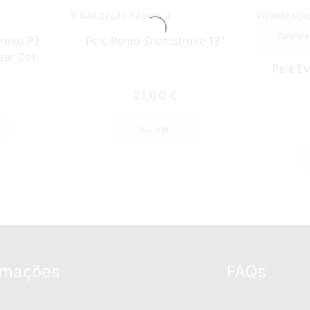
Visualização Rápida
Visualizaçã
ADICIO
roke P3
Pele Remo Silentstroke 13″
ear Dot
Pele E
21,00
€
ADICIONAR
rmações
FAQs