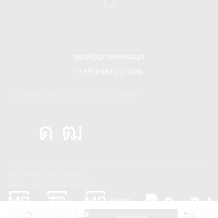
geral@grooveitup.pt
(+351) 962 201 098
(Chamada para a rede móvel nacional)
Copyright © 2024
Groove It Up - Unipessoal, Lda. Todos
os direitos reservados.
Desenvolvido por
Bleep*
0
ADICIONAR