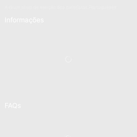
A drum shop de eleição dos bateristas Portugueses
Informações
FAQs