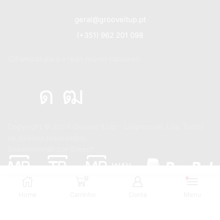
geral@grooveitup.pt
(+351) 962 201 098
(Chamada para a rede móvel nacional)
Copyright © 2024
Groove It Up - Unipessoal, Lda. Todos
os direitos reservados.
Desenvolvido por
Bleep*
0
Home
Carrinho
Conta
Menu