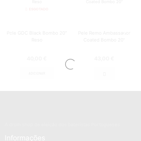
ESGOTADO
Pele GDC Black Bombo 20″
Pele Remo Ambassador
Reso
Coated Bombo 20″
40,00
€
43,00
€
ADICIONAR
A drum shop de eleição dos bateristas Portugueses
Informações