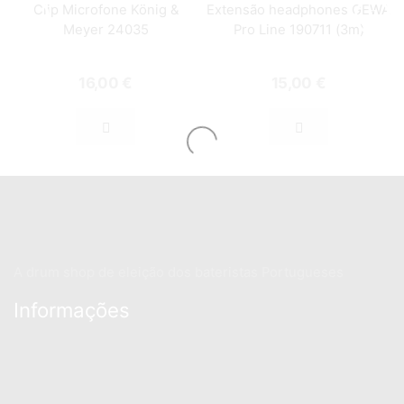
Clip Microfone König &
Extensão headphones GEWA
Meyer 24035
Pro Line 190711 (3m)
16,00
€
15,00
€
A drum shop de eleição dos bateristas Portugueses
Informações