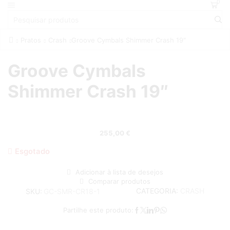
0
Pratos
Crash
Groove Cymbals Shimmer Crash 19″
Groove Cymbals
Shimmer Crash 19″
255,00
€
Esgotado
Adicionar à lista de desejos
Comparar produtos
CATEGORIA:
CRASH
SKU:
GC-SMR-CR18-1
Partilhe este produto: