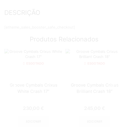
DESCRIÇÃO
[etheme_sales_booster_safe_checkout]
Produtos Relacionados
ESGOTADO
ESGOTADO
Groove Cymbals Crixus
Groove Cymbals Crixus
White Crash 17″
Brilliant Crash 18″
230,00
€
245,00
€
ADICIONAR
ADICIONAR