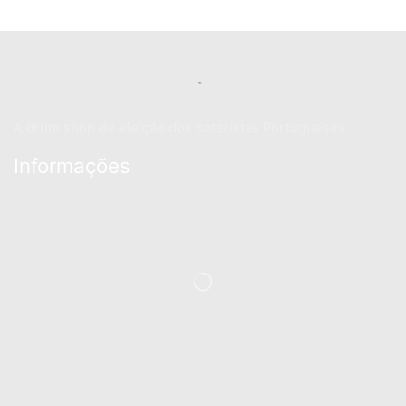
A drum shop de eleição dos bateristas Portugueses
Informações