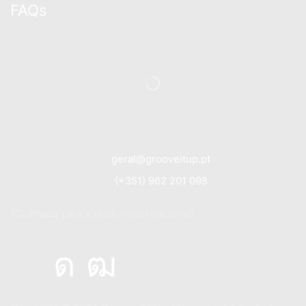
FAQs
geral@grooveitup.pt
(+351) 962 201 098
(Chamada para a rede móvel nacional)