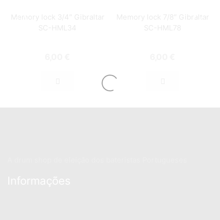
Memory lock 3/4″ Gibraltar
Memory lock 7/8″ Gibraltar
SC-HML34
SC-HML78
6,00
€
6,00
€
A drum shop de eleição dos bateristas Portugueses
Informações