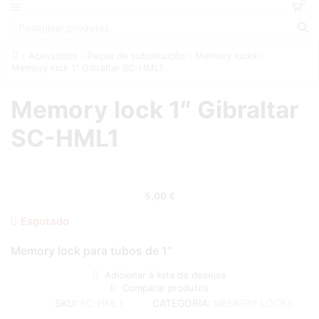
0
Acessórios
Peças de substituição
Memory locks
Memory lock 1″ Gibraltar SC-HML1
Memory lock 1″ Gibraltar
SC-HML1
5,00
€
Esgotado
Memory lock para tubos de 1″
Adicionar à lista de desejos
Comparar produtos
CATEGORIA:
MEMORY LOCKS
SKU:
SC-HML1