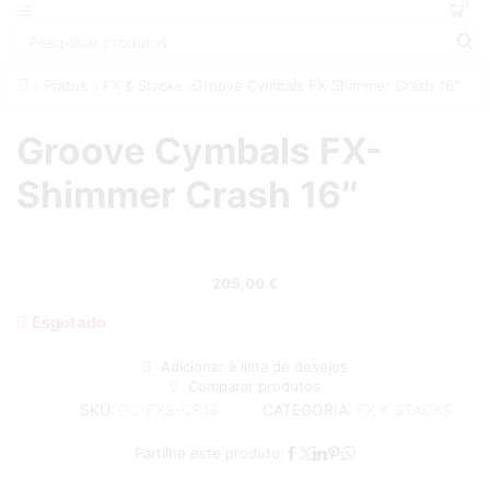
0
Pratos
FX & Stacks
Groove Cymbals FX-Shimmer Crash 16″
Groove Cymbals FX-
Shimmer Crash 16″
205,00
€
Esgotado
Adicionar à lista de desejos
Comparar produtos
CATEGORIA:
FX & STACKS
SKU:
GC-FXS-CR16
Partilhe este produto: