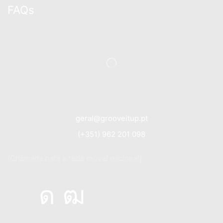
FAQs
geral@grooveitup.pt
(+351) 962 201 098
(Chamada para a rede móvel nacional)