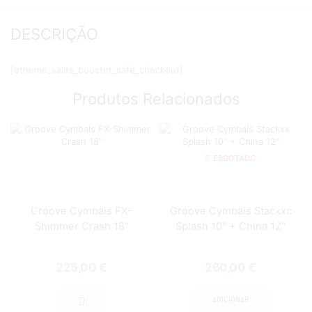
DESCRIÇÃO
[etheme_sales_booster_safe_checkout]
Produtos Relacionados
ESGOTADO
Groove Cymbals FX-
Groove Cymbals Stackxx
Shimmer Crash 18″
Splash 10″ + China 12″
225,00
€
260,00
€
ADICIONAR