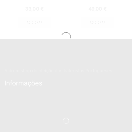
33,00
€
49,00
€
ADICIONAR
ADICIONAR
A drum shop de eleição dos bateristas Portugueses
Informações