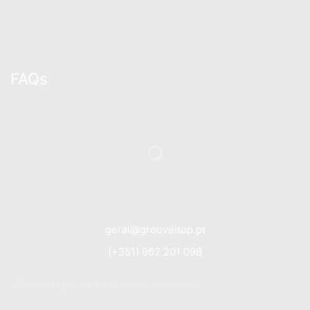
FAQs
geral@grooveitup.pt
(+351) 962 201 098
(Chamada para a rede móvel nacional)