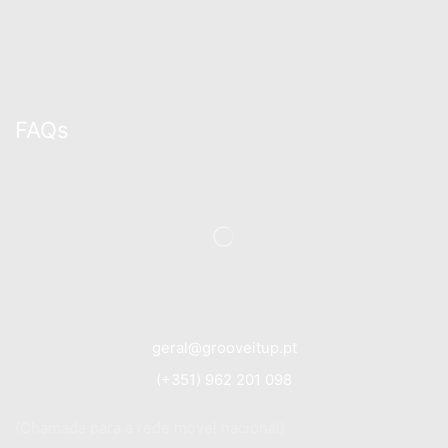
FAQs
geral@grooveitup.pt
(+351) 962 201 098
(Chamada para a rede móvel nacional)