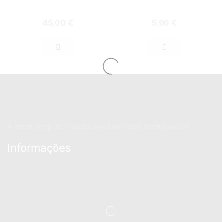
45,00
€
5,90
€
A drum shop de eleição dos bateristas Portugueses
Informações