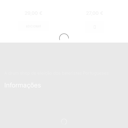
29,00
€
27,00
€
ADICIONAR
A drum shop de eleição dos bateristas Portugueses
Informações