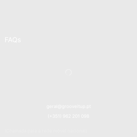
FAQs
geral@grooveitup.pt
(+351) 962 201 098
(Chamada para a rede móvel nacional)