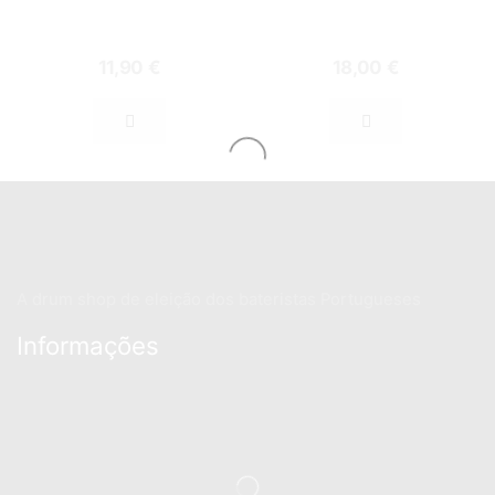
11,90
€
18,00
€
A drum shop de eleição dos bateristas Portugueses
Informações