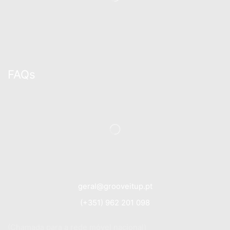
FAQs
geral@grooveitup.pt
(+351) 962 201 098
(Chamada para a rede móvel nacional)