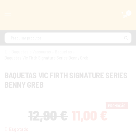
0
Baquetas e Vassouras
Baquetas
Baquetas Vic Firth Signature Series Benny Greb
BAQUETAS VIC FIRTH SIGNATURE SERIES
BENNY GREB
PROMOÇÃO
12,90
€
11,00
€
Esgotado