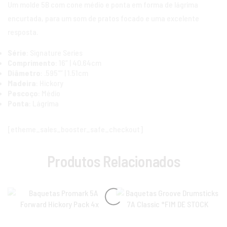
Um molde 5B com cone médio e ponta em forma de lágrima
encurtada, para um som de pratos focado e uma excelente
resposta.
Série
: Signature Series
Comprimento
: 16” | 40.64cm
Diâmetro
: .595″” | 1.51cm
Madeira
: Hickory
Pescoço
: Médio
Ponta
: Lágrima
[etheme_sales_booster_safe_checkout]
Produtos Relacionados