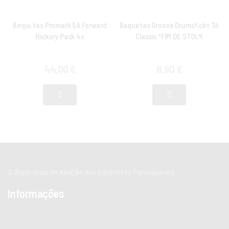
Baquetas Promark 5A Forward
Baquetas Groove Drumsticks 7A
Hickory Pack 4x
Classic *FIM DE STOCK
44,00
€
8,90
€
A drum shop de eleição dos bateristas Portugueses
Informações