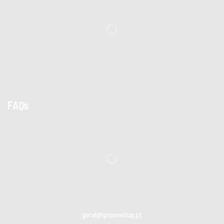
FAQs
geral@grooveitup.pt