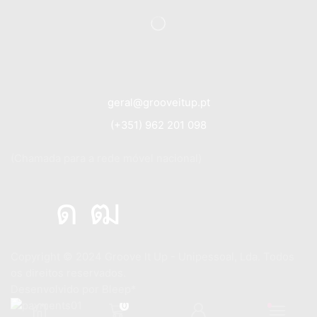
geral@grooveitup.pt
(+351) 962 201 098
(Chamada para a rede móvel nacional)
Copyright © 2024
Groove It Up - Unipessoal, Lda. Todos
os direitos reservados.
Desenvolvido por
Bleep*
0