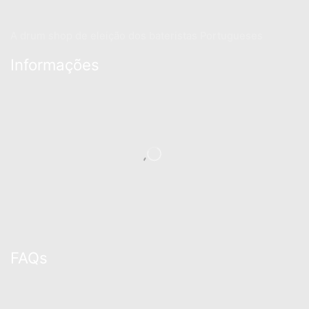
A drum shop de eleição dos bateristas Portugueses
Informações
FAQs