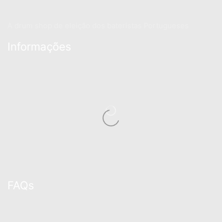
A drum shop de eleição dos bateristas Portugueses
Informações
FAQs