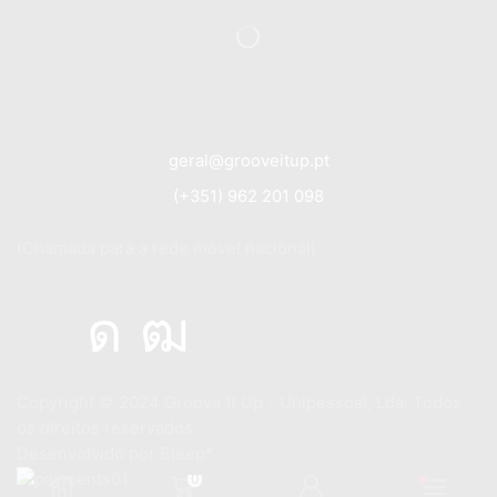
geral@grooveitup.pt
(+351) 962 201 098
(Chamada para a rede móvel nacional)
Copyright © 2024
Groove It Up - Unipessoal, Lda. Todos
os direitos reservados.
Desenvolvido por
Bleep*
0