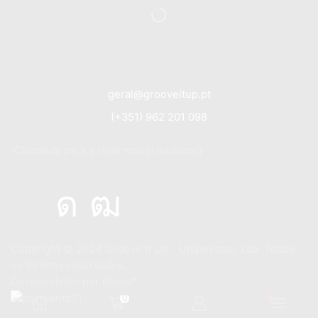
geral@grooveitup.pt
(+351) 962 201 098
(Chamada para a rede móvel nacional)
Copyright © 2024
Groove It Up - Unipessoal, Lda. Todos
os direitos reservados.
Desenvolvido por
Bleep*
0