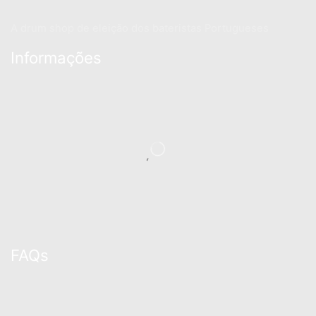
A drum shop de eleição dos bateristas Portugueses
Informações
FAQs