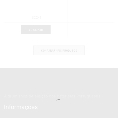
S22-1
ADICIONAR
COMPARAR MAIS PRODUTOS
A drum shop de eleição dos bateristas Portugueses
Informações