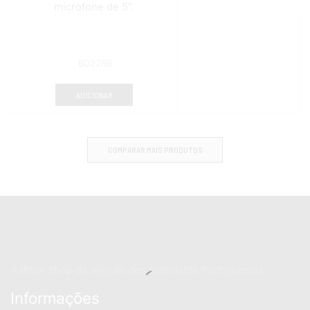
microfone de 5".
BD22RB
ADICIONAR
COMPARAR MAIS PRODUTOS
A drum shop de eleição dos bateristas Portugueses
Informações